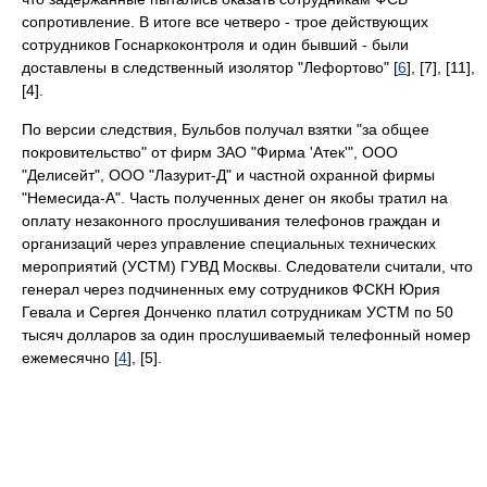
сопротивление. В итоге все четверо - трое действующих
сотрудников Госнаркоконтроля и один бывший - были
доставлены в следственный изолятор "Лефортово" [
6
], [7], [11],
[4].
По версии следствия, Бульбов получал взятки "за общее
покровительство" от фирм ЗАО "Фирма 'Атек'", ООО
"Делисейт", ООО "Лазурит-Д" и частной охранной фирмы
"Немесида-А". Часть полученных денег он якобы тратил на
оплату незаконного прослушивания телефонов граждан и
организаций через управление специальных технических
мероприятий (УСТМ) ГУВД Москвы. Следователи считали, что
генерал через подчиненных ему сотрудников ФСКН Юрия
Гевала и Сергея Донченко платил сотрудникам УСТМ по 50
тысяч долларов за один прослушиваемый телефонный номер
ежемесячно [
4
], [5].