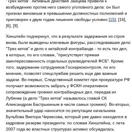
"Трех китов". Активные действия Зайцева привели к
возбуждению против него самого уголовного дела: он был
признан виновным в превышении должностных полномочий и
приговорен к двум годам лишения свободы условно [
15
], [16],
[6], [9].
Хинштейн подчеркнул, что в результате задержания из строя
вновь были выведены ключевые фигуры, расследовавшие дело
"Трех китов" и дело о китайской контрабанде - то есть тех дел,
в которых, по его словам, "присутствует прямая
заинтересованность отдельных руководителей ФСБ". Кроме
того, задержание сотрудников Госнаркоконтроля, по его
мнению, позволят спецслужбам решить еще две важные
задачи. Во-первых, Следственный комитет при прокуратуре РФ
получает возможность забрать у ФСКН оперативное
сопровождение громких контрабандных дел, передав их
Лубянке (а дело "Трех китов" называлось главой СК
Александром Бастрыкиным в числе самых громких). Во-вторых,
значительный удар наносится по репутации начальника
Бульбова Виктора Черкесова, который уже давно находился в
кадровом резерве президента: по словам Хинштейна, с лета
2007 года во властных структурах активно обсуждалась