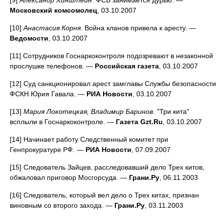
[9]
Александр Хинштейн
. ФСБ занимается дурью. —
Московский комсомолец
, 03.10.2007
[10]
Анастасия Корня
. Война кланов привела к аресту. —
Ведомости
, 03.10.2007
[11] Сотрудников Госнаркоконтроля подозревают в незаконной
прослушке телефонов. —
Российская газета
, 03.10.2007
[12] Суд санкционировал арест замглавы Службы безопасности
ФСКН Юрия Гавала. —
РИА Новости
, 03.10.2007
[13]
Мария Локотецкая, Владимир Баринов
. "Три кита"
всплыли в Госнаркоконтроле. —
Газета Gzt.Ru
, 03.10.2007
[14] Начинает работу Следственный комитет при
Генпрокуратуре РФ. —
РИА Новости
, 07.09.2007
[15] Следователь Зайцев, расследовавший дело Трех китов,
обжаловал приговор Мосгорсуда. —
Грани.Ру
, 06.11.2003
[16] Следователь, который вел дело о Трех китах, признан
виновным со второго захода. —
Грани.Ру
, 03.11.2003