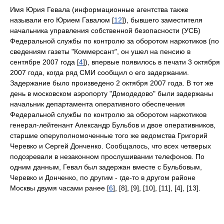
Имя Юрия Гевала (информационные агентства также
называли его Юрием Гавалом [
12
]), бывшего заместителя
начальника управления собственной безопасности (УСБ)
Федеральной службы по контролю за оборотом наркотиков (по
сведениям газеты "Коммерсант", он ушел на пенсию в
сентябре 2007 года [
4
]), впервые появилось в печати 3 октября
2007 года, когда ряд СМИ сообщил о его задержании.
Задержание было произведено 2 октября 2007 года. В тот же
день в московском аэропорту "Домодедово" были задержаны
начальник департамента оперативного обеспечения
Федеральной службы по контролю за оборотом наркотиков
генерал-лейтенант Александр Бульбов и двое оперативников,
старшие оперуполномоченные того же ведомства Григорий
Черевко и Сергей Донченко. Сообщалось, что всех четверых
подозревали в незаконном прослушивании телефонов. По
одним данным, Гевал был задержан вместе с Бульбовым,
Черевко и Донченко, по другим - где-то в другом районе
Москвы двумя часами ранее [
6
], [8], [9], [10], [11], [4], [13].