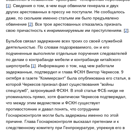
[
1
]. Сведения о том, в чем еще обвинили генерала и двух
других арестованных в прессу не поступали. Не сообщалось
даже, по скольким именно статьям им было предъявлено
обвинение [
2
]. Все трое арестованных отказались признать
свою причастность к инкриминируемым им преступлениям. [
2
].
Бульбов связал задержание всех троих со своей служебной
деятельностью. По словам подозреваемого, он и его
подчиненные выполняли отдельные поручения следователей
по делам о контрабанде мебели и контрабанде китайского
ширпотреба [
1
]. Информацию о том, над чем работали
задержанные, подтвердил и глава ФСКН Виктор Черкесов. 9
октября в газете "Коммерсант" была опубликована его статья, в
которой Черкесов признал факт существования "войны
спецслужб", затронувшей ФСКН. В этой статье ФСБ нигде не
упоминалось прямо, хотя фактически Черкесов подтверждал,
что между этим ведомством и ФСКН существует
противостояние и давал понять, что сотрудники
Госнаркоконтроля могли быть задержаны именно по этой
причине. Глава Госнаркоконтроля высказал претензии и к
следственному комитету при Генпрокуратуре, упрекнув его в