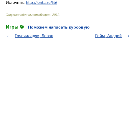
Источник:
http://lenta.ru/lib/
Энциклопедия ньюсмейкеров
.
2012
.
Игры ⚽
Поможем написать курсовую
Гачечиладзе, Леван
Гейм, Андрей