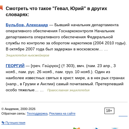
Смотреть что такое "Гевал, Юрий" в других
словарях:
Бульбов, Александр
— Бывший начальник департамента
оперативного обеспечения Госнаркоконтроля Начальник
департамента оперативного обеспечения Федеральной
службы по контролю за оборотом наркотиков (2004 2010 годы).
В октябре 2007 года был задержан в московском… …
Энциклопедия ньюсмейкеров
ГЕОРГИЙ
— [греч. Γεώργιος] († 303), вмч. (пам. 23 апр., 3
нояб., пам. рус. 26 нояб., пам. груз. 10 нояб.). Один из
наиболее известных святых в христ. мире, а в нек рых странах
(напр., в Грузии и Англии) самый почитаемый. Претерпевший
особо тяжелые… …
Православная энциклопедия
© Академик, 2000-2026
18+
Обратная связь:
Техподдержка
,
Реклама на сайте
👣 Путешествия